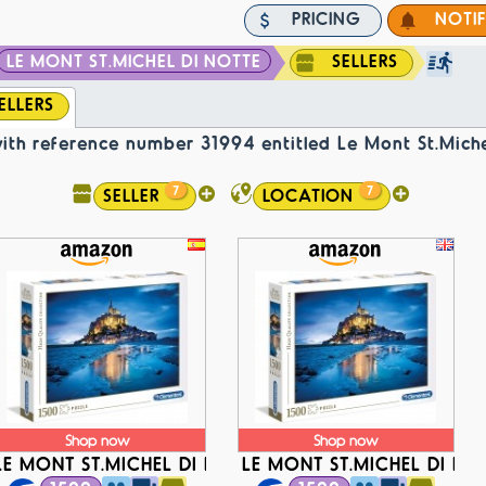
PRICING
NOTI
LE MONT ST.MICHEL DI NOTTE
SELLERS
ELLERS
with reference number 31994 entitled Le Mont St.Miche
7
7
SELLER
LOCATION
Shop now
Shop now
TE
LE MONT ST.MICHEL DI NOTTE
LE MONT ST.MICHEL DI NO