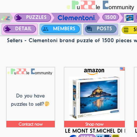
PUZZLES
1500
DETAIL
MEMBERS
POSTS
S
Sellers - Clementoni brand puzzle of 1500 pieces 
Do you have
puzzles to sell?
Contact now
Shop now
LE MONT ST.MICHEL DI NOT