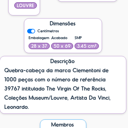
LOUVRE
Dimensões
Centímetros
Embalagem
Acabado
SMP
28 x 37
50 x 69
3.45 cm²
Descrição
Quebra-cabeça da marca Clementoni de
1000 peças com o número de referência
39767 intitulado The Virgin Of The Rocks,
Coleções Museum/Louvre, Artista Da Vinci,
Leonardo.
Membros