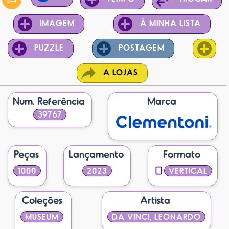
IMAGEM
À MINHA LISTA
PUZZLE
POSTAGEM
A LOJAS
Num. Referência
Marca
39767
Peças
Lançamento
Formato
1000
2023
VERTICAL
Coleções
Artista
MUSEUM
DA VINCI, LEONARDO