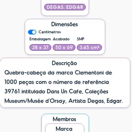
DEGAS, EDGAR
Dimensões
Centímetros
Embalagem
Acabado
SMP
28 x 37
50 x 69
3.45 cm²
Descrição
Quebra-cabeça da marca Clementoni de
1000 peças com o número de referência
39761 intitulado Dans Un Cafe, Coleções
Museum/Musée d’Orsay, Artista Degas, Edgar.
Membros
Marca