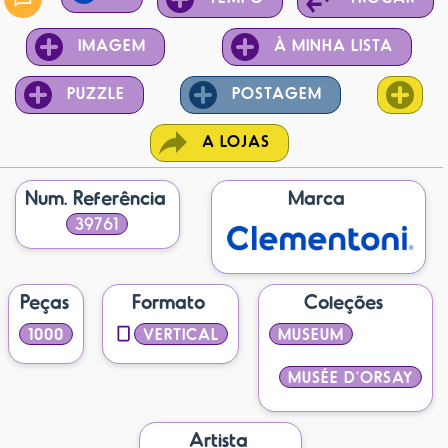
IMAGEM
À MINHA LISTA
PUZZLE
POSTAGEM
A LOJAS
Num. Referência
Marca
39761
Peças
Formato
Coleções
1000
VERTICAL
MUSEUM
MUSÉE D’ORSAY
Artista