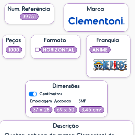
Num. Referência
Marca
39751
Peças
Formato
Franquia
1000
HORIZONTAL
ANIME
Dimensões
Centímetros
Embalagem
Acabado
SMP
37 x 28
69 x 50
3.45 cm²
Descrição
Quebra-cabeça da marca Clementoni de