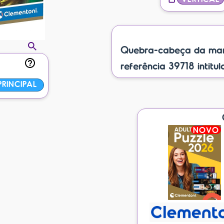
Quebra-cabeça da mar
referência 39718 intitula
RINCIPAL
NOVO