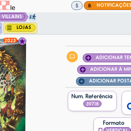
NOTIFICAÇÕE
VILLAINS
LOJAS
2023
ADICIONAR T
ADICIONAR À MI
ADICIONAR POS
Num. Referência
39718
Formato
VERTICAL