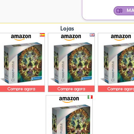
MA
Lojas
Compre agora
Compre agora
Compre agor