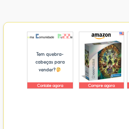
Tem quebra-
cabeças para
vender?
Contate agora
Compre agora