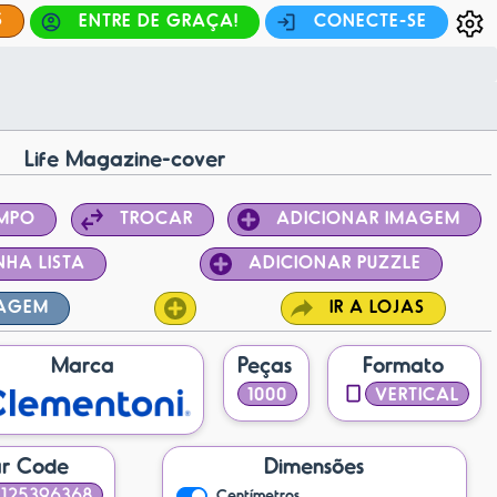
S
ENTRE DE GRAÇA!
CONECTE-SE
Life Magazine-cover
EMPO
TROCAR
ADICIONAR IMAGEM
NHA LISTA
ADICIONAR PUZZLE
TAGEM
IR A LOJAS
Marca
Peças
Formato
1000
VERTICAL
r Code
Dimensões
125396368
Centímetros