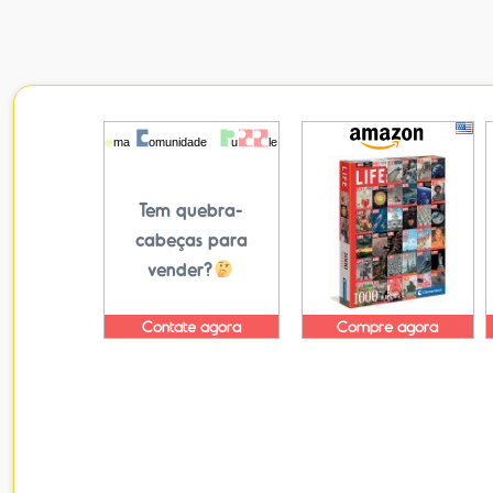
Tem quebra-
cabeças para
vender?
Contate agora
Compre agora