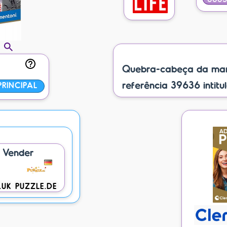
Quebra-cabeça da mar
referência 39636 intitu
RINCIPAL
s
a Vender
.UK
PUZZLE.DE