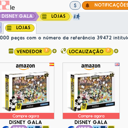
NOTIFICAÇÕE
DISNEY GALA
LOJAS
LOJAS
000 peças com o número de referência 39472 intitu
7
7
VENDEDOR
LOCALIZAÇÃO
Compre agora
Compre agora
DISNEY GALA
DISNEY GALA