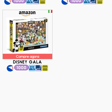
1000
1000
Compre agora
DISNEY GALA
1000