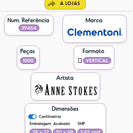
A LOJAS
Num. Referência
Marca
39464
Peças
Formato
1000
VERTICAL
Artista
Dimensões
Centímetros
Embalagem
Acabado
SMP
28 x 37
50 x 69
3.45 cm²