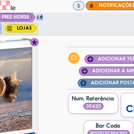
NOTIFICAÇÕE
FREE HORSE
LOJAS
ADICIONAR T
ADICIONAR À MI
ADICIONAR POS
Num. Referência
39420
Bar Code
8005125394203