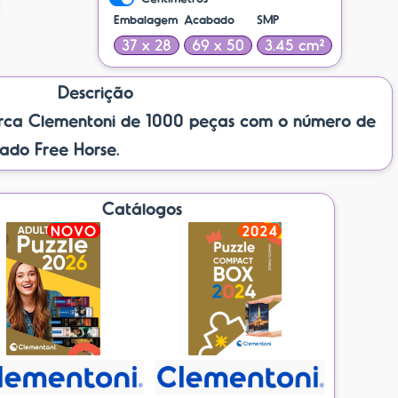
Embalagem
Acabado
SMP
37 x 28
69 x 50
3.45 cm²
Descrição
ca Clementoni de 1000 peças com o número de
lado Free Horse.
Catálogos
NOVO
2024