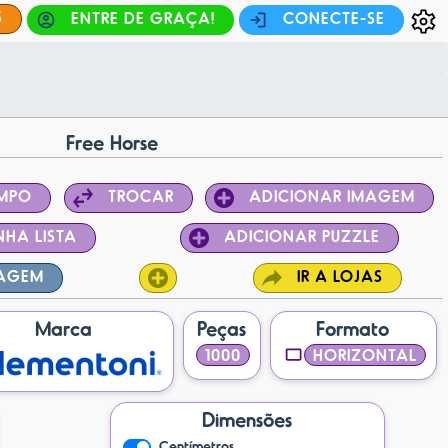
S
ENTRE DE GRAÇA!
CONECTE-SE
Free Horse
EMPO
TROCAR
ADICIONAR IMAGEM
NHA LISTA
ADICIONAR PUZZLE
TAGEM
IR A LOJAS
Marca
Peças
Formato
1000
HORIZONTAL
Dimensões
Centímetros