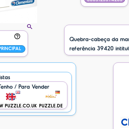
Quebra-cabeça da mar
referência 39420 intitu
RINCIPAL
istas
Tenho / Para Vender
W PUZZLE.CO.UK
PUZZLE.DE