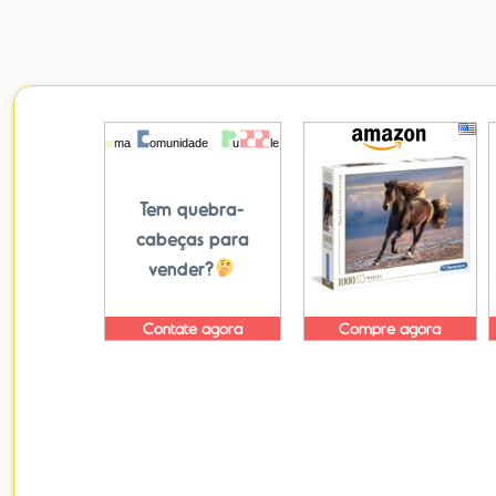
Tem quebra-
cabeças para
vender?
Contate agora
Compre agora