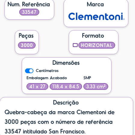
Num. Referência
Marca
33547
Peças
Formato
3000
HORIZONTAL
Dimensões
Centímetros
Embalagem
Acabado
SMP
41 x 27
118.4 x 84.5
3.33 cm²
Descrição
Quebra-cabeça da marca Clementoni de
3000 peças com o número de referência
33547 intitulado San Francisco.