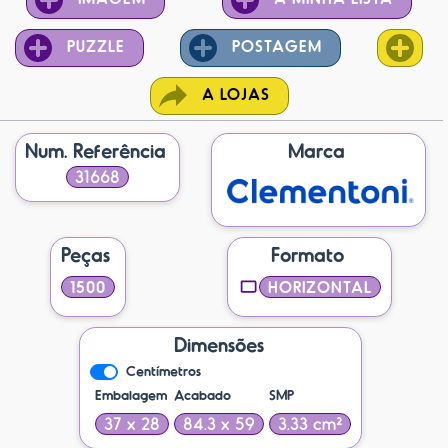
PUZZLE
POSTAGEM
A LOJAS
Num. Referência
Marca
31668
Peças
Formato
1500
HORIZONTAL
Dimensões
Centímetros
Embalagem
Acabado
SMP
37 x 28
84.3 x 59
3.33 cm²