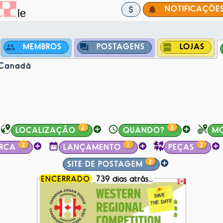
NOTIFICAÇÕE
MEMBROS
POSTAGENS
LOJAS
/Canadá
2
3
LOCALIZAÇÃO
QUANDO?
M
2
1
2
RCA
LANÇAMENTO
PEÇAS
3
SITE DE POSTAGEM
ENCERRADO
739 dias atrás...