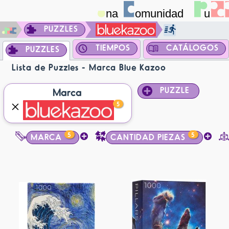
PUZZLES
TIEMPOS
CATÁLOGOS
PUZZLES
Lista de Puzzles - Marca Blue Kazoo
PUZZLE
Marca
5
5
5
MARCA
CANTIDAD PIEZAS