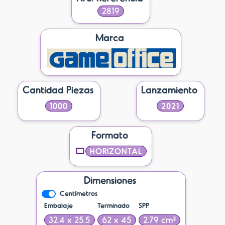
2819
Marca
Cantidad Piezas
Lanzamiento
1000
2021
Formato
HORIZONTAL
Dimensiones
Centímetros
Embalaje
Terminado
SPP
32.4 x 25.5
62 x 45
2.79 cm²