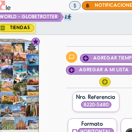
NOTIFICACION
WORLD - GLOBETROTTER
TIENDAS
AGREGAR TIEM
AGREGAR A MI LISTA
Nro. Referencia
8220-5480
Formato
HORIZONTAL