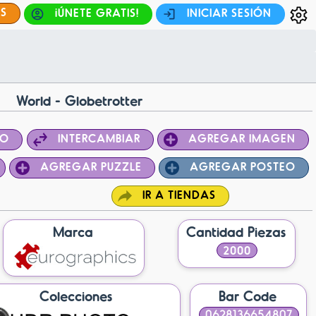
ES
¡ÚNETE GRATIS!
INICIAR SESIÓN
World - Globetrotter
PO
INTERCAMBIAR
AGREGAR IMAGEN
AGREGAR PUZZLE
AGREGAR POSTEO
IR A TIENDAS
Marca
Cantidad Piezas
2000
Colecciones
Bar Code
0628136654807