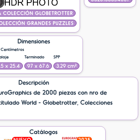
A COLECCIÓN GLOBETROTTER
OLECCIÓN GRANDES PUZZLES
Dimensiones
Centímetros
laje
Terminado
SPP
.5 x 25.4
97 x 67.6
3.29 cm²
Descripción
oGraphics de 2000 piezas con nro de
tulado World - Globetrotter, Colecciones
Catálogos
NUEVO
2025