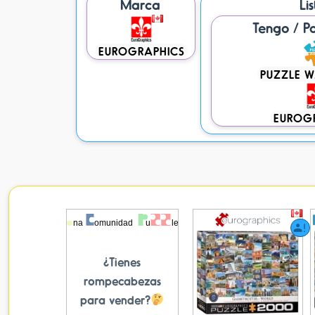
Marca
Li
Tengo / P
EUROGRAPHICS
PUZZLE 
EUROG
¿Tienes
rompecabezas
para vender?