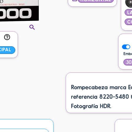
L
C
CIPAL
Emba
30
Rompecabeza marca Eur
referencia 8220-5480 ti
Fotografía HDR.