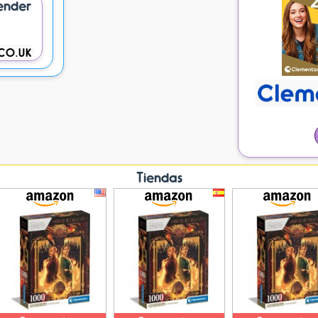
ender
CO.UK
Tiendas