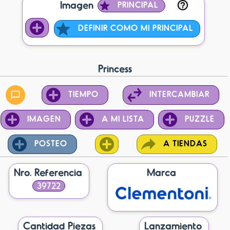
Imagen
PRINCIPAL
DEFINIR COMO MI PRINCIPAL
Princess
TIEMPO
INTERCAMBIAR
IMAGEN
A MI LISTA
PUZZLE
POSTEO
A TIENDAS
Nro. Referencia
Marca
39722
Cantidad Piezas
Lanzamiento