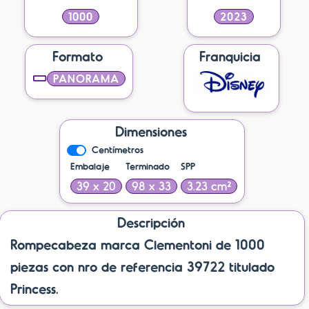
1000
2023
Formato
Franquicia
PANORAMA
Dimensiones
Centímetros
Embalaje
Terminado
SPP
39 x 20
98 x 33
3.23 cm²
Descripción
Rompecabeza marca Clementoni de 1000
piezas con nro de referencia 39722 titulado
Princess.