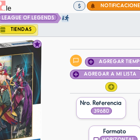
NOTIFICACION
LEAGUE OF LEGENDS
TIENDAS
AGREGAR TIEM
AGREGAR A MI LISTA
Nro. Referencia
39680
Formato
HORIZONTAL