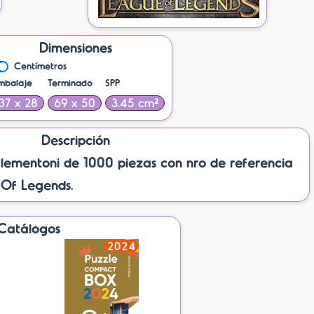
Dimensiones
Centímetros
mbalaje
Terminado
SPP
37 x 28
69 x 50
3.45 cm²
Descripción
mentoni de 1000 piezas con nro de referencia
Of Legends.
Catálogos
2024