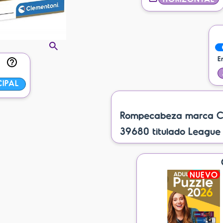
E
CIPAL
Rompecabeza marca Cle
39680 titulado League 
NUEVO