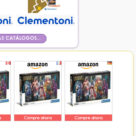
S CATÁLOGOS...
a
Compre ahora
Compre ahora