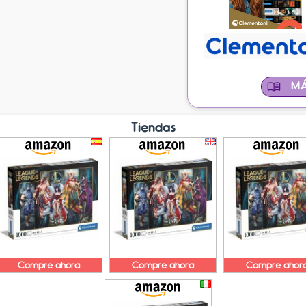
MÁ
Tiendas
Compre ahora
Compre ahora
Compre ahor