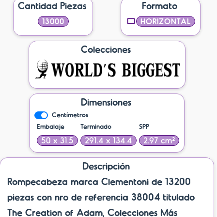
Cantidad Piezas
Formato
13000
HORIZONTAL
Colecciones
Dimensiones
Centímetros
Embalaje
Terminado
SPP
50 x 31.5
291.4 x 134.4
2.97 cm²
Descripción
Rompecabeza marca Clementoni de 13200
piezas con nro de referencia 38004 titulado
The Creation of Adam, Colecciones Más