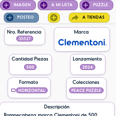
IMAGEN
A MI LISTA
PUZZLE
POSTEO
A TIENDAS
Nro. Referencia
Marca
35527
Cantidad Piezas
Lanzamiento
500
2024
Formato
Colecciones
HORIZONTAL
PEACE PUZZLE
Descripción
Rompecabeza marca Clementoni de 500