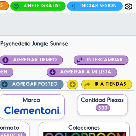
ES
¡ÚNETE GRATIS!
INICIAR SESIÓN
Psychedelic Jungle Sunrise
AGREGAR TIEMPO
INTERCAMBIAR
GEN
AGREGAR A MI LISTA
AGREGAR POSTEO
IR A TIENDAS
Marca
Cantidad Piezas
500
Formato
Colecciones
VERTICAL