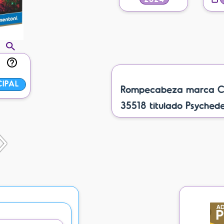
CIPAL
Rompecabeza marca Cle
35518 titulado Psychede
s