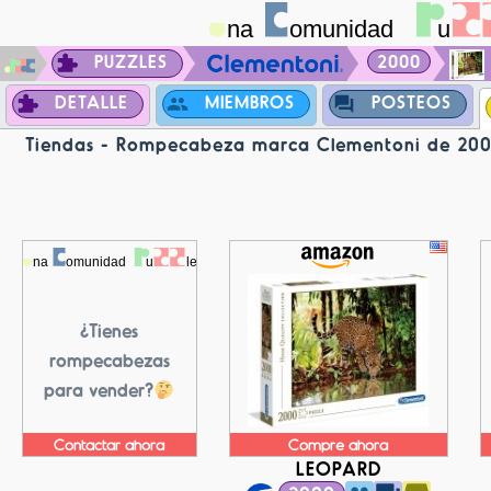
PUZZLES
2000
DETALLE
MIEMBROS
POSTEOS
Tiendas - Rompecabeza marca Clementoni de 2000
¿Tienes
rompecabezas
para vender?
Contactar ahora
Compre ahora
LEOPARD