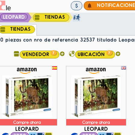
NOTIFICACION
LEOPARD
TIENDAS
TIENDAS
 piezas con nro de referencia 32537 titulado Leopa
7
7
VENDEDOR
UBICACIÓN
Compre ahora
Compre ahora
LEOPARD
LEOPARD