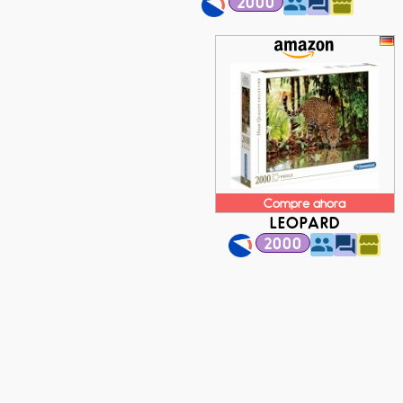
2000
Compre ahora
LEOPARD
2000