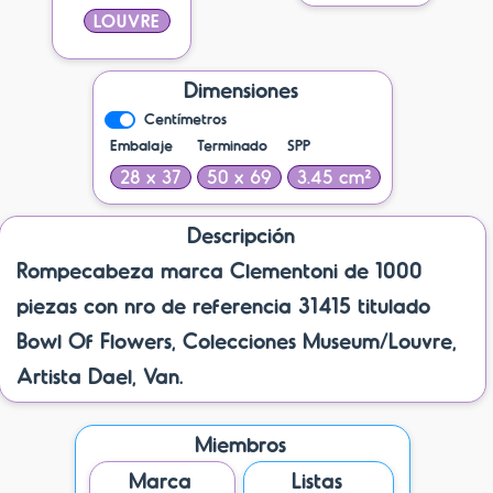
LOUVRE
Dimensiones
Centímetros
Embalaje
Terminado
SPP
28 x 37
50 x 69
3.45 cm²
Descripción
Rompecabeza marca Clementoni de 1000
piezas con nro de referencia 31415 titulado
Bowl Of Flowers, Colecciones Museum/Louvre,
Artista Dael, Van.
Miembros
Marca
Listas