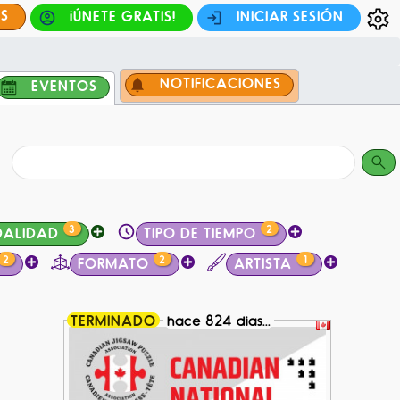
ES
¡ÚNETE GRATIS!
INICIAR SESIÓN
NOTIFICACIONES
EVENTOS
3
2
ALIDAD
TIPO DE TIEMPO
2
2
1
FORMATO
ARTISTA
TERMINADO
hace 824 dias...