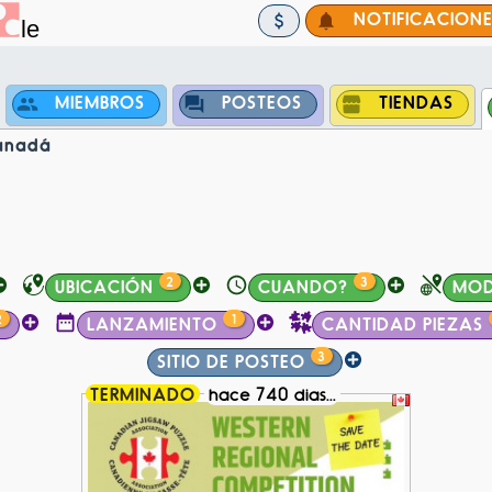
NOTIFICACION
MIEMBROS
POSTEOS
TIENDAS
Canadá
2
3
UBICACIÓN
CUANDO?
MOD
2
1
LANZAMIENTO
CANTIDAD PIEZAS
3
SITIO DE POSTEO
TERMINADO
hace 740 dias...